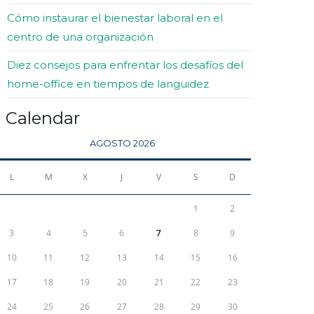
Cómo instaurar el bienestar laboral en el
centro de una organización
Diez consejos para enfrentar los desafíos del
home-office en tiempos de languidez
Calendar
AGOSTO 2026
L
M
X
J
V
S
D
1
2
3
4
5
6
7
8
9
10
11
12
13
14
15
16
17
18
19
20
21
22
23
24
25
26
27
28
29
30