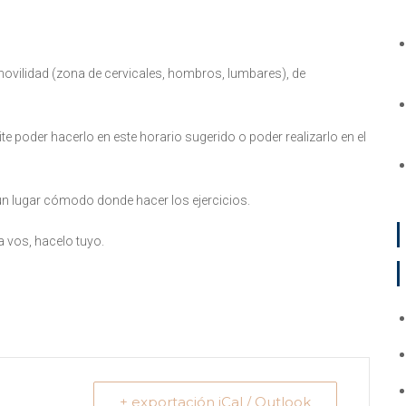
movilidad (zona de cervicales, hombros, lumbares), de
e poder hacerlo en este horario sugerido o poder realizarlo en el
 un lugar cómodo donde hacer los ejercicios.
 vos, hacelo tuyo.
+ exportación iCal / Outlook